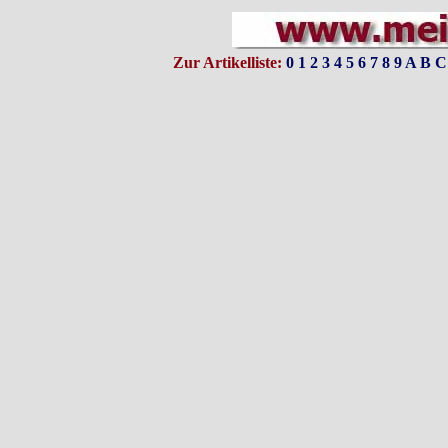
Zur Artikelliste:
0
1
2
3
4
5
6
7
8
9
A
B
C