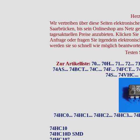
Herz
Wir vertreiben über diese Seiten elektronische
Saarbrücken, bis sein Onlineshop ans Netz ge
tagesaktuellen Preise anzubieten. Klicken Sie
Anfrage oder fragen Sie irgendein elektronis
werden sie so schnell wie möglich beantworte
Testen S
Zur Artikelliste:
70...
70H...
71...
72...
73
74AS...
74BCT...
74C...
74F...
74FCT...
7
74S...
74VHC...
74HC0...
74HC1...
74HC2...
74HC3...
74
74HC10
74HC10D SMD
74HC107