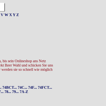
V
W
X
Y
Z
n, bis sein Onlineshop ans Netz
ekt Ihrer Wahl und schicken Sie uns
 werden sie so schnell wie möglich
.
74BCT...
74C...
74F...
74FCT...
...
78...
79...
7A-Z