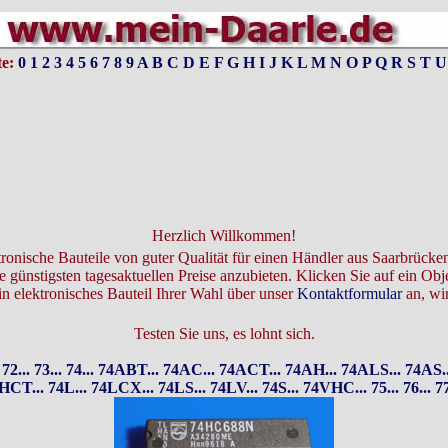
te:
0
1
2
3
4
5
6
7
8
9
A
B
C
D
E
F
G
H
I
J
K
L
M
N
O
P
Q
R
S
T
U
Herzlich Willkommen!
ktronische Bauteile von guter Qualität für einen Händler aus Saarbrücke
 günstigsten tagesaktuellen Preise anzubieten. Klicken Sie auf ein Obj
in elektronisches Bauteil Ihrer Wahl über unser
Kontaktformular
an, wir
Testen Sie uns, es lohnt sich.
72...
73...
74...
74ABT...
74AC...
74ACT...
74AH...
74ALS...
74AS..
HCT...
74L...
74LCX...
74LS...
74LV...
74S...
74VHC...
75...
76...
77