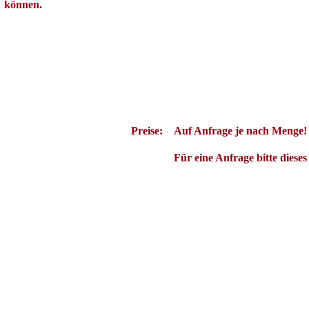
können.
Es war einmal ein Hersteller von elektronischen Bauteilen, der nannte sich Bauteilmann, der war un
mal einen trinken ging. Um diese Spannung in den Griff zu bekommen, bastelte er sich einen CMOS, d
als er 1 Weizenbier und 3 Korn und 8 Kirsch zuerst mit Heike, wofür das H steht,und dann mit Carl
konnte er trinken gehen soviel er wollte, ohne Probleme zu bekommen und alles war gut. Das hörten a
Heute gibt es solche 74HC138 - Hersteller wie den ST Microelectronics, kurz STM genannt,oder auch N
Preise:
Auf Anfrage je nach Menge!
Für eine Anfrage bitte diese