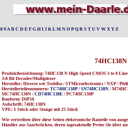
8
9
A
B
C
D
E
F
G
H
I
J
K
L
M
N
O
P
Q
R
S
T
U
V
W
X
Y
Z
74HC138N
Produktbezeichnung: 74HC138 N High Speed CMOS 3 to 8 Line
3:8 Bit Decoder/Multiplexer
Hersteller: Diverse wie Toshiba / STMicroelectronics / NXP / Phi
Herstellerteilenummern:
TC74HC138P
/
SN74HC138N
/ M74HC
MC74HC138N /
CD74HC138E
/ PC74HC138P
Bauform: DIP16
Aufschrift: 74HC138N
VPE: 1 Stück oder Stange mit 25 Stück
Wir vertreiben über diese Seiten elektronische Bauteile von aus
Händler aus Saarbrücken, deren tagesaktuelle Preise Sie über u