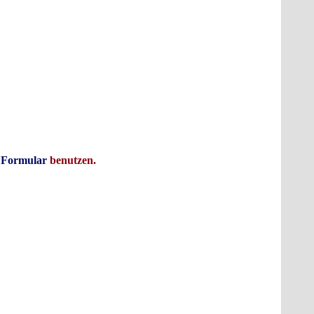
glaublich verspannt und hatte einen richtigen Brummschädel, weil er gern
en er 74HC138 nannte, was in etwa dies bedeutet: Er fühlte sich wie 74,
a, wofür das C steht, getrunken hatte. Nachdem er seinen CMOS hatte,
ndere Hersteller und taten es ihm nach und alles wurde noch besser.
ational Semiconductor, und alles ist super.
s
Formular
benutzen.