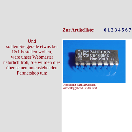
Zur Artikelliste:
0
1
2
3
4
5
6
7
Und
sollten Sie gerade etwas bei
1&1 bestellen wollen,
wäre unser Webmaster
natürlich froh, Sie würden dies
über seinen untenstehenden
Partnershop tun:
Abbildung kann abweichen,
ausschlaggebend ist der Text