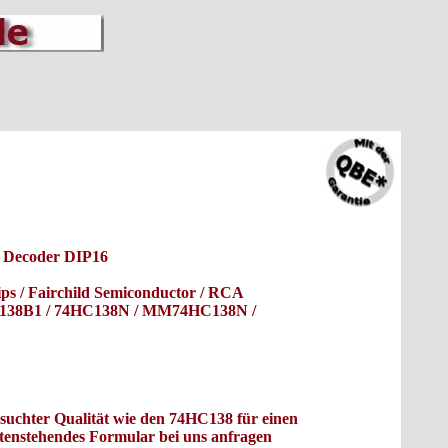
 Decoder DIP16
lips / Fairchild Semiconductor / RCA
138B1 / 74HC138N / MM74HC138N /
gesuchter Qualität wie den 74HC138 für einen
ntenstehendes Formular bei uns anfragen