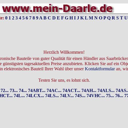
te:
0
1
2
3
4
5
6
7
8
9
A
B
C
D
E
F
G
H
I
J
K
L
M
N
O
P
Q
R
S
T
U
Herzlich Willkommen!
ktronische Bauteile von guter Qualität für einen Händler aus Saarbrücke
 günstigsten tagesaktuellen Preise anzubieten. Klicken Sie auf ein Obj
in elektronisches Bauteil Ihrer Wahl über unser
Kontaktformular
an, wir
Testen Sie uns, es lohnt sich.
72...
73...
74...
74ABT...
74AC...
74ACT...
74AH...
74ALS...
74AS..
HCT...
74L...
74LCX...
74LS...
74LV...
74S...
74VHC...
75...
76...
77