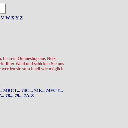
V
W
X
Y
Z
n, bis sein Onlineshop ans Netz
ekt Ihrer Wahl und schicken Sie uns
 werden sie so schnell wie möglich
.
74BCT...
74C...
74F...
74FCT...
...
78...
79...
7A-Z