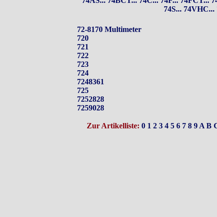
74AS...
74BCT...
74C...
74F...
74FCT...
7
74S...
74VHC...
72-8170 Multimeter
720
721
722
723
724
7248361
725
7252828
7259028
Zur Artikelliste:
0
1
2
3
4
5
6
7
8
9
A
B