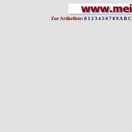
Zur Artikelliste:
0
1
2
3
4
5
6
7
8
9
A
B
C