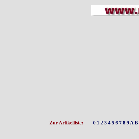
Zur Artikelliste:
0
1
2
3
4
5
6
7
8
9
A
B