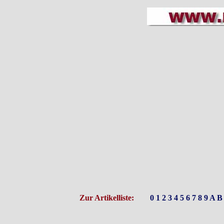
Zur Artikelliste:
0
1
2
3
4
5
6
7
8
9
A
B