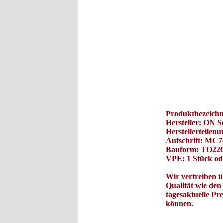
Produktbezeich
Hersteller: ON 
Herstellerteil
Aufschrift: MC
Bauform: TO22
VPE: 1 Stück od
Wir vertreiben ü
Qualität wie de
tagesaktuelle Pr
können.
Es war einmal ein Herstel