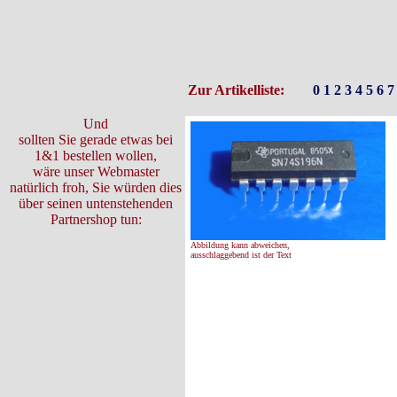
Zur Artikelliste:
0
1
2
3
4
5
6
7
Und
sollten Sie gerade etwas bei
1&1 bestellen wollen,
wäre unser Webmaster
natürlich froh, Sie würden dies
über seinen untenstehenden
Partnershop tun:
Abbildung kann abweichen,
ausschlaggebend ist der Text