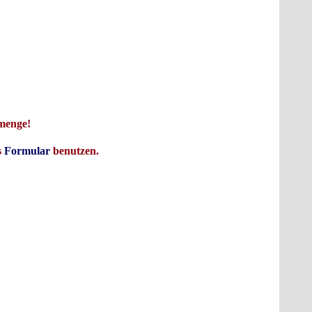
unglaublich verspannt und hatte einen richtigen Brummschädel, weil er
C, den er SN74S196 nannte, was in etwa dies bedeutet: Er fühlte sich wie
trunken hatte. Nachdem er seinen IC hatte, konnte er trinken gehen soviel
s ihm nach und alles wurde noch besser. Heute gibt es solche SN74S196 -
les ist super.
lmenge!
s
Formular
benutzen.