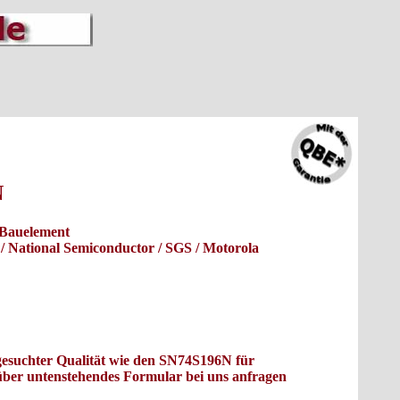
N
-Bauelement
s / National Semiconductor / SGS / Motorola
sgesuchter Qualität wie den SN74S196N für
 über untenstehendes Formular bei uns anfragen