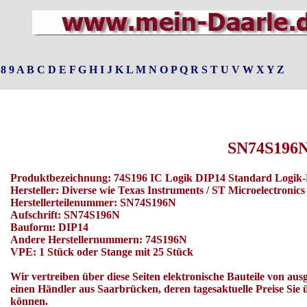
8
9
A
B
C
D
E
F
G
H
I
J
K
L
M
N
O
P
Q
R
S
T
U
V
W
X
Y
Z
SN74S196
Produktbezeichnung: 74S196 IC Logik DIP14 Standard Logik
Hersteller: Diverse wie Texas Instruments / ST Microelectronic
Herstellerteilenummer: SN74S196N
Aufschrift: SN74S196N
Bauform: DIP14
Andere Herstellernummern: 74S196N
VPE: 1 Stück oder Stange mit 25 Stück
Wir vertreiben über diese Seiten elektronische Bauteile von au
einen Händler aus Saarbrücken, deren tagesaktuelle Preise Sie
können.