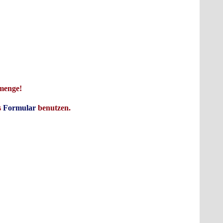
unglaublich verspannt und hatte einen richtigen Brummschädel, weil er
C, den er 74LS47 nannte, was in etwa dies bedeutet: Er fühlte sich wie
ür das S steht, getrunken hatte. Nachdem er seinen IC hatte, konnte er
rsteller und taten es ihm nach und alles wurde noch besser. Heute gibt es
onductor, und alles ist super.
lmenge!
s
Formular
benutzen.