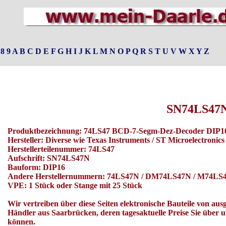
8
9
A
B
C
D
E
F
G
H
I
J
K
L
M
N
O
P
Q
R
S
T
U
V
W
X
Y
Z
SN74LS47
Produktbezeichnung: 74LS47 BCD-7-Segm-Dez-Decoder DIP16
Hersteller: Diverse wie Texas Instruments / ST Microelectronic
Herstellerteilenummer: 74LS47
Aufschrift: SN74LS47N
Bauform: DIP16
Andere Herstellernummern: 74LS47N / DM74LS47N / M74LS
VPE: 1 Stück oder Stange mit 25 Stück
Wir vertreiben über diese Seiten elektronische Bauteile von aus
Händler aus Saarbrücken, deren tagesaktuelle Preise Sie über 
können.