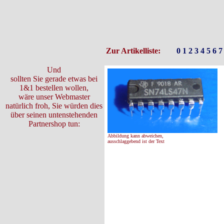
Zur Artikelliste:
0
1
2
3
4
5
6
7
Und
sollten Sie gerade etwas bei
1&1 bestellen wollen,
wäre unser Webmaster
natürlich froh, Sie würden dies
über seinen untenstehenden
Partnershop tun:
Abbildung kann abweichen,
ausschlaggebend ist der Text