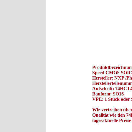
Produktbezeichnun
Speed CMOS SOIC
Hersteller: NXP /Phi
Herstellerteilenu
Aufschrift: 74HCT
Bauform: SO16
VPE: 1 Stück oder 
Wir vertreiben über
Qualität wie den 7
tagesaktuelle Preis
Es war einmal ein Hersteller v