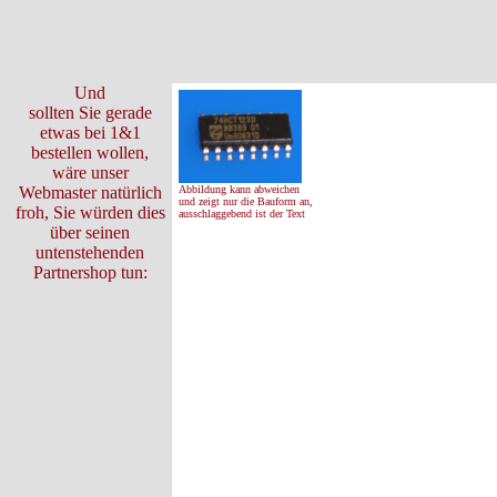
Und
sollten Sie gerade
etwas bei 1&1
bestellen wollen,
wäre unser
Webmaster natürlich
Abbildung kann abweichen
und zeigt nur die Bauform an,
froh, Sie würden dies
ausschlaggebend ist der Text
über seinen
untenstehenden
Partnershop tun: