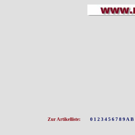
Zur Artikelliste:
0
1
2
3
4
5
6
7
8
9
A
B