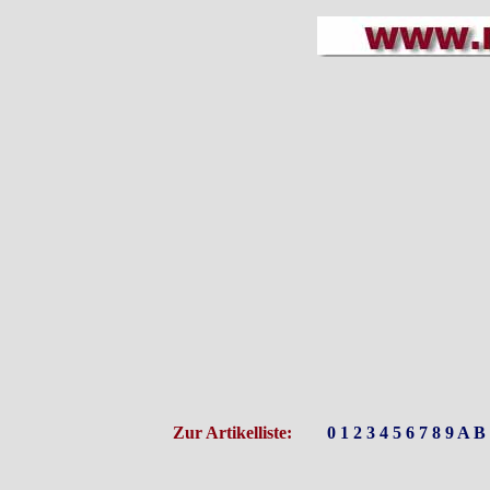
Zur Artikelliste:
0
1
2
3
4
5
6
7
8
9
A
B