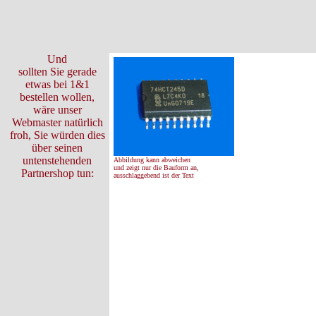
Und
sollten Sie gerade
etwas bei 1&1
bestellen wollen,
wäre unser
Webmaster natürlich
froh, Sie würden dies
über seinen
untenstehenden
Abbildung kann abweichen
und zeigt nur die Bauform an,
Partnershop tun:
ausschlaggebend ist der Text