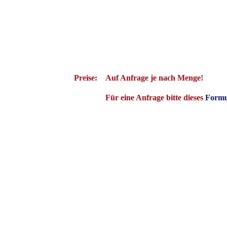
nnung in den Griff zu bekommen, bastelte er sich einen CMOS, den er 74HCT126 nannte, was in etwa d
t Heike, wofür das H steht,und Carla, wofür das C steht, und tanja, das T, und Doris, das D, getrunke
eme zu bekommen und alles war gut. Das hörten andere Hersteller und taten es ihm nach und alles wurd
kurz STM genannt,oder auch National Semiconductor, und alles ist super.
Preise:
Auf Anfrage je nach Menge!
Für eine Anfrage bitte dieses
Formu