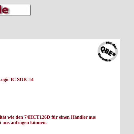
Logic IC SOIC14
alität wie den 74HCT126D für einen Händler aus
ei uns anfragen können.
und hatte einen richtigen Brummschädel, weil er gern mal einen trinken