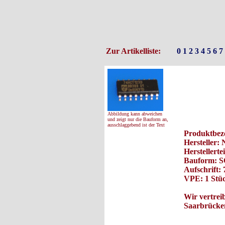
Zur Artikelliste:
0
1
2
3
4
5
6
7
Abbildung kann abweichen
und zeigt nur die Bauform an,
ausschlaggebend ist der Text
Produktbez
Hersteller: 
Hersteller
Bauform: 
Aufschrift
VPE: 1 Stüc
Wir vertrei
Saarbrücken
Es war einmal ein 