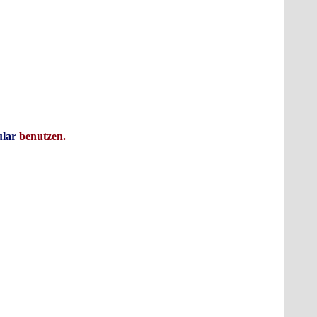
ies bedeutet: Er fühlte sich wie 74, als er 1 Weizenbier und 2 Korn und
n hatte. Nachdem er seinen CMOS hatte, konnte er trinken gehen soviel er
e noch besser. Heute gibt es solche 74HCT126 - Hersteller wie den ST
lar
benutzen.