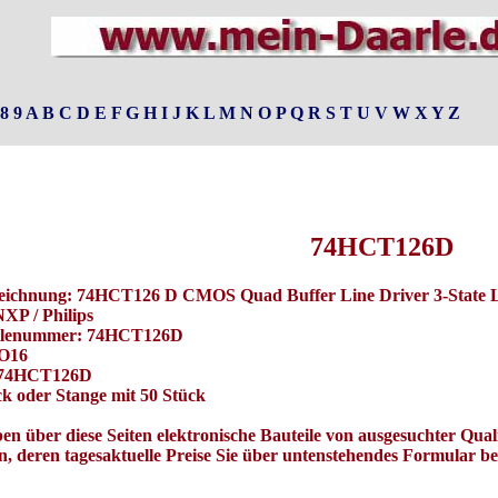
8
9
A
B
C
D
E
F
G
H
I
J
K
L
M
N
O
P
Q
R
S
T
U
V
W
X
Y
Z
74HCT126D
eichnung: 74HCT126 D CMOS Quad Buffer Line Driver 3-State 
NXP / Philips
teilenummer: 74HCT126D
SO16
: 74HCT126D
k oder Stange mit 50 Stück
ben über diese Seiten elektronische Bauteile von ausgesuchter Qu
, deren tagesaktuelle Preise Sie über untenstehendes Formular b
Hersteller von elektronischen Bauteilen, der nannte sich Bauteilmann, der war unglaublich verspannt 