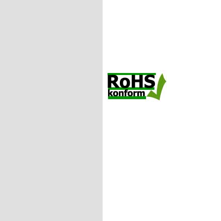
ging. Um diese Spa
6 Kirsch zuerst mi
wollte, ohne Probl
Microelectronics, 