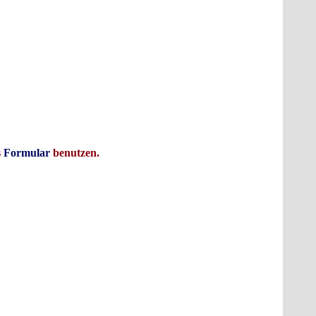
nglaublich verspannt und hatte einen richtigen Brummschädel, weil er
n CMOS, den er SN74HC682N nannte, was in etwa dies bedeutet: Er fühlte
nn mit Carla, wofür das C steht, getrunken hatte. Nachdem er seinen
t. Das hörten andere Hersteller und taten es ihm nach und alles wurde
super.
!
s
Formular
benutzen.