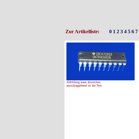
Zur Artikelliste:
0
1
2
3
4
5
6
7
Abbildung kann abweichen,
ausschlaggebend ist der Text