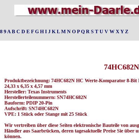
8
9
A
B
C
D
E
F
G
H
I
J
K
L
M
N
O
P
Q
R
S
T
U
V
W
X
Y
Z
74HC682N
Produktbezeichnung: 74HC682N HC Werte-Komparator 8-Bit In
24,33 x 6,35 x 4,57 mm
Hersteller: Texas Instruments
Herstellerteilenummern: SN74HC682N
Bauform: PDIP 20-Pin
Aufschrift: SN74HC682N
VPE: 1 Stück oder Stange mit 25 Stück
Wir vertreiben über diese Seiten elektronische Bauteile von au
Händler aus Saarbrücken, deren tagesaktuelle Preise Sie über 
können.