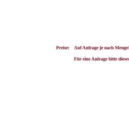
Es war einmal ein Hersteller von elektronischen Bauteilen, der nannte sich Bauteilmann, der war 
gern mal einen trinken ging. Um diese Spannung in den Griff zu bekommen, bastelte er sich einen
wie 74, als er 6 Weizenbier und 5 Korn und 2 Kirsch zuerst mit Heike, wofür das H steht,und dan
hatte, konnte er trinken gehen soviel er wollte, ohne Probleme zu bekommen und alles war gut. Das
besser. Heute gibt es solche 74HC652 - Hersteller wie den ST Microelectronics, kurz STM genannt,od
Preise:
Auf Anfrage je nach Menge
Für eine Anfrage bitte diese