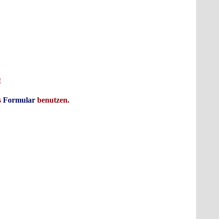
unglaublich verspannt und hatte einen richtigen Brummschädel, weil er
 CMOS, den er 74HC652 nannte, was in etwa dies bedeutet: Er fühlte sich
n mit Carla, wofür das C steht, getrunken hatte. Nachdem er seinen CMOS
 hörten andere Hersteller und taten es ihm nach und alles wurde noch
er auch National Semiconductor, und alles ist super.
!
s
Formular
benutzen.