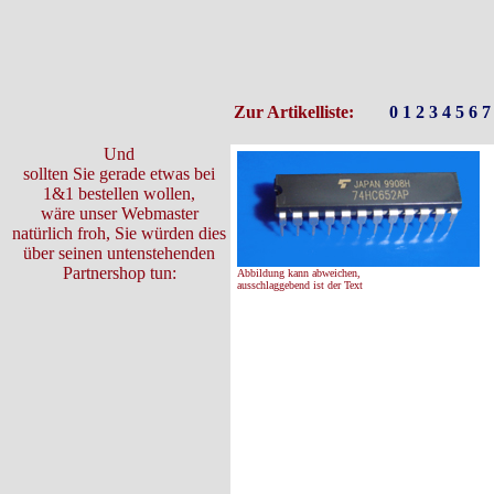
Zur Artikelliste:
0
1
2
3
4
5
6
7
Und
sollten Sie gerade etwas bei
1&1 bestellen wollen,
wäre unser Webmaster
natürlich froh, Sie würden dies
über seinen untenstehenden
Partnershop tun:
Abbildung kann abweichen,
ausschlaggebend ist der Text