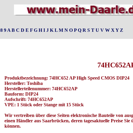
8
9
A
B
C
D
E
F
G
H
I
J
K
L
M
N
O
P
Q
R
S
T
U
V
W
X
Y
Z
74HC652A
Produktbezeichnung: 74HC652 AP High Speed CMOS DIP24
Hersteller: Toshiba
Herstellerteilenummer: 74HC652AP
Bauform: DIP24
Aufschrift: 74HC652AP
VPE: 1 Stück oder Stange mit 15 Stück
Wir vertreiben über diese Seiten elektronische Bauteile von a
einen Händler aus Saarbrücken, deren tagesaktuelle Preise Sie
können.