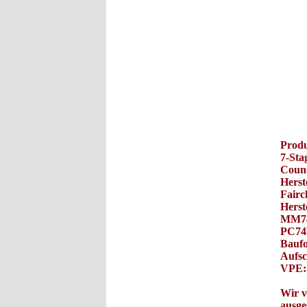
Prod
7-Sta
Count
Herst
Fairc
Herst
MM74
PC74
Bauf
Aufsc
VPE: 
Wir v
ausge