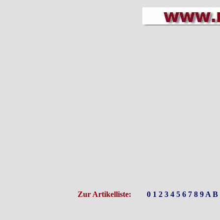
Zur Artikelliste:
0
1
2
3
4
5
6
7
8
9
A
B