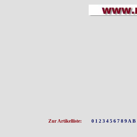
Zur Artikelliste:
0
1
2
3
4
5
6
7
8
9
A
B