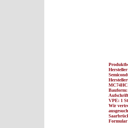
Produktb
Hersteller
Semicond
Herstell
MC74HC3
Bauform:
Aufschri
VPE: 1 St
Wir vertre
ausgesuch
Saarbrück
Formular 